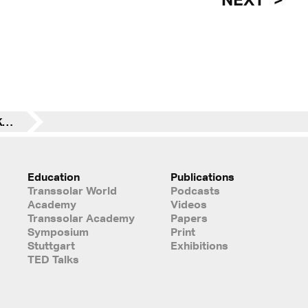
Jochen Lam Vortrag AKG Köln 29.April 2022
Education
Publications
Transsolar World
Podcasts
Academy
Videos
Transsolar Academy
Papers
Symposium
Print
Stuttgart
Exhibitions
TED Talks