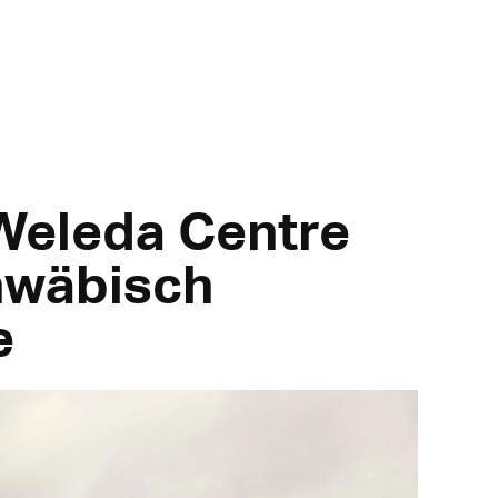
Weleda Centre
hwäbisch
e