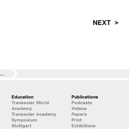
NEXT
architekturtage 2019 | raum macht klima | KAR: hochalpiner Klimaraum
Education
Publications
Transsolar World
Podcasts
Academy
Videos
Transsolar Academy
Papers
Symposium
Print
Stuttgart
Exhibitions