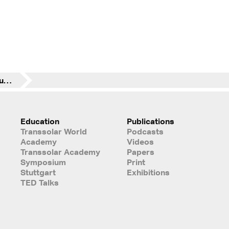
Forum Nachhaltiges Bauen und Wohnen | 17.11-19.11.22 | Stuttgart
Education
Publications
Transsolar World
Podcasts
Academy
Videos
Transsolar Academy
Papers
Symposium
Print
Stuttgart
Exhibitions
TED Talks