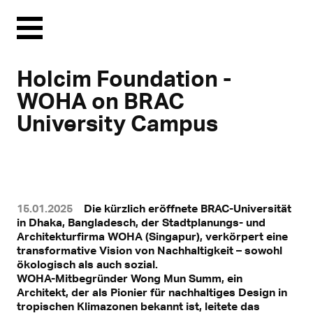
Menu
Holcim Foundation -
WOHA on BRAC
University Campus
15.01.2025
Die kürzlich eröffnete BRAC-Universität
in Dhaka, Bangladesch, der Stadtplanungs- und
Architekturfirma WOHA (Singapur), verkörpert eine
transformative Vision von Nachhaltigkeit – sowohl
Mit Klick können personenbezogene Daten an Drittplattformen
ökologisch als auch sozial.
übermittelt werden.
WOHA-Mitbegründer Wong Mun Summ, ein
Mehr dazu in unserer Datenschutzerklärung.
Architekt, der als Pionier für nachhaltiges Design in
tropischen Klimazonen bekannt ist, leitete das