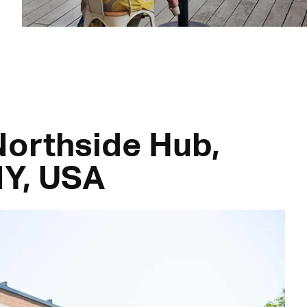
orthside Hub,
NY, USA