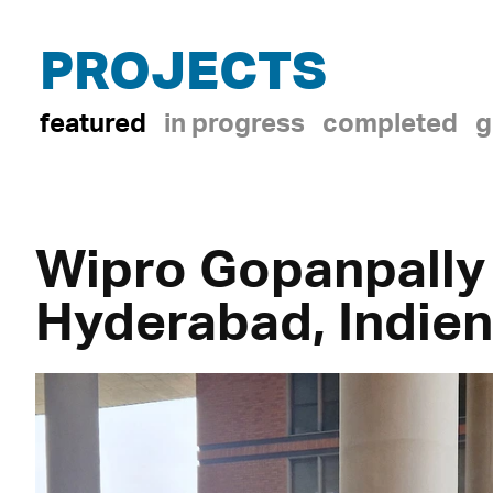
PROJECTS
featured
in progress
completed
g
Wipro Gopanpally
Hyderabad, Indie