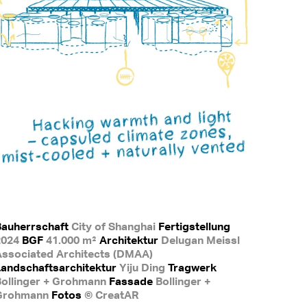
Bauherrschaft
City of Shanghai
Fertigstellung
2024
BGF
41.000 m²
Architektur
Delugan Meissl
Associated Architects (DMAA)
andschaftsarchitektur
Yiju Ding
Tragwerk
Bollinger + Grohmann
Fassade
Bollinger +
Grohmann
Fotos
© CreatAR