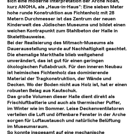
sich eine moderne Interpretation der Arche Noah,
kurz ANOHA, als „Haus-in-Haus“: Eine sieben Meter
hohe runde Konstruktion aus Fichtenholz mit 28
Metern Durchmesser ist das Zentrum der neuen
Kinderwelt des Jüdischen Museums und bildet einen
weichen Kontrapunkt zum Stahlbeton der Halle in
Skelettbauweise.
Bei der Realisierung des Mitmach-Museums als
Dauerausstellung wurde auf Nachhaltigkeit geachtet.
Die ehemalige Markthalle blieb weitgehend
unverändert, das ist gut für einen geringen
ökologischen Fußabdruck. Für den inneren Neubau
ist heimisches Fichtenholz das dominierende
Material der Tragkonstruktion, der Wände und
Decken. Wo der Boden nicht aus Holz ist, hat er einen
robusten Belag aus Kautschuk.
Das große Volumen dieser Halle dient direkt als
Frischluftbatterie und auch als thermischer Puffer,
im Winter wie im Sommer. Leise Deckenventilatoren
verteilen die Luft und öffenbare Fenster in der Arche
sorgen für Luftaustausch und natürliche Belüftung
im Museumsraum.
So konnte insgesamt auf eine mechanische