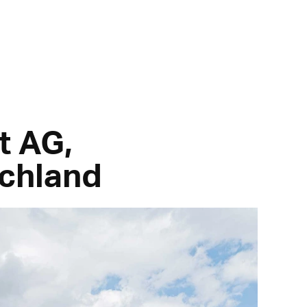
t AG,
schland