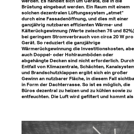
werden. Es handelt sich um Geräte, die in die
Brüstung eingebaut werden. Ein Raum mit einem
solchen dezentralen Lüftungssystem „atmet“
durch eine Fassadenöffnung, und dies mit einer
ganzjährig nutzbaren effizienten Wärme- und
Kälterückgewinnung (Werte zwischen 76 und 82%
bei geringem Stromverbrauch von circa 20 W pro
Gerät. So reduziert die ganzjährige
Wärmerückgewinnung die Investitionskosten, abe
auch Doppel- oder Hohlraumböden oder
abgehängte Decken sind nicht erforderlich. Durc
Entfall von Klimazentrale, Schächten, Kanalsyste
und Brandschutzklappen ergibt sich ein großer
Gewinn an nutzbarer Fläche, in diesem Fall sichtb
in Form der Dachterrasse. So ist es möglich, die
Büros dezentral zu heizen und zu kühlen sowie zu
entfeuchten. Die Luft wird gefiltert und kommt als