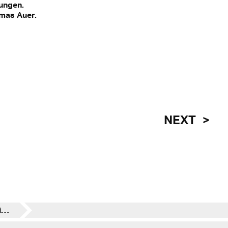
ungen.
omas Auer.
NEXT
10. Mai, Stuttgart: BuildingSMART-Anwendertag mit Thomas Auer