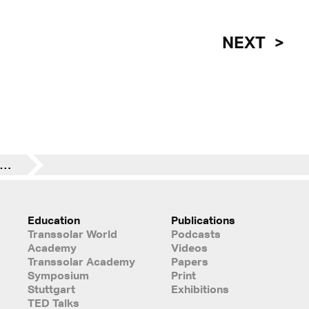
NEXT
Transsolar Academy in der Krisenzeit
Education
Publications
Transsolar World
Podcasts
Academy
Videos
Transsolar Academy
Papers
Symposium
Print
Stuttgart
Exhibitions
TED Talks