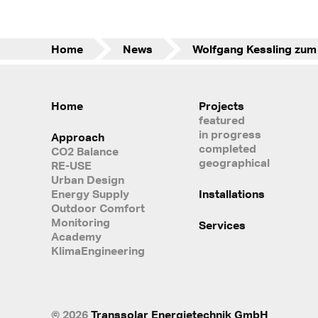
Home
News
Home
Projects
featured
in progress
Approach
completed
CO2 Balance
geographical
RE-USE
Urban Design
Energy Supply
Installations
Outdoor Comfort
Monitoring
Services
Academy
KlimaEngineering
© 2026
Transsolar Energietechnik GmbH