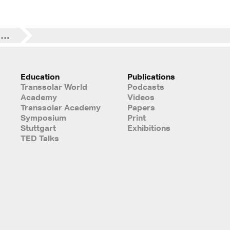
Wolfgang Kessling zum Thema 'Die Schweiz im Schwitzkasten'
Education
Publications
Transsolar World
Podcasts
Academy
Videos
Transsolar Academy
Papers
Symposium
Print
Stuttgart
Exhibitions
TED Talks