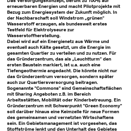
Das Versorgungskonzept, beruht zu 100% auf
erneuerbaren Energien und macht Pilotprojekte mit
Bezug zum Energiesystem der Zukunft möglich. In
der Nachbarschaft soll Windstrom „grünen“
Wasserstoff erzeugen, als bundesweit erstes
Testfeld für Elektrolyseure zur
Wasserstoffherstellung.
Dabei wird auf ein Energienetz aus Wärme und
eventuell auch Kälte gesetzt, um die Energie im
gesamten Quartier zu verteilen und zu nutzen. Für
das Gründerzentrum, das als „Leuchtturm“ den
ersten Baustein markiert, ist u.a. auch eine
Tiefengeothermie angedacht. Die könnte nicht nur
das Gründerzentrum versorgen, sondern später
auch zur Quartiersversorgung beitragen.
Sogenannte "Commons" sind Gemeinschaftsflächen
mit Sharing Angeboten z.B. im Bereich
Arbeitsstätten, Mobilität oder Kinderbetreuung. Ein
Gründerzentrum mit Schwerpunkt "Green Economy"
soll darüber hinaus eine Keimzelle für neue Formen
des gemeinsamen und vernetzten Wirtschaftens
sein. Ein Gebietsmanagement ist vorgesehen, das
Stoffströme lenkt und den Unterhalt des Gebietes