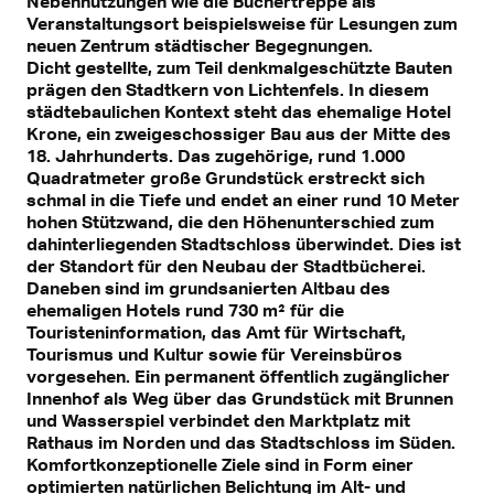
Nebennutzungen wie die Büchertreppe als
Veranstaltungsort beispielsweise für Lesungen zum
neuen Zentrum städtischer Begegnungen.
Dicht gestellte, zum Teil denkmalgeschützte Bauten
prägen den Stadtkern von Lichtenfels. In diesem
städtebaulichen Kontext steht das ehemalige Hotel
Krone, ein zweigeschossiger Bau aus der Mitte des
18. Jahrhunderts. Das zugehörige, rund 1.000
Quadratmeter große Grundstück erstreckt sich
schmal in die Tiefe und endet an einer rund 10 Meter
hohen Stützwand, die den Höhenunterschied zum
dahinterliegenden Stadtschloss überwindet. Dies ist
der Standort für den Neubau der Stadtbücherei.
Daneben sind im grundsanierten Altbau des
ehemaligen Hotels rund 730 m² für die
Touristeninformation, das Amt für Wirtschaft,
Tourismus und Kultur sowie für Vereinsbüros
vorgesehen. Ein permanent öffentlich zugänglicher
Innenhof als Weg über das Grundstück mit Brunnen
und Wasserspiel verbindet den Marktplatz mit
Rathaus im Norden und das Stadtschloss im Süden.
Komfortkonzeptionelle Ziele sind in Form einer
optimierten natürlichen Belichtung im Alt- und