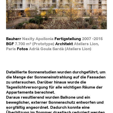
Bauherr
Nexity Apollonia
Fertigstellung
2007 -2015
BGF
7.700 m² (Prototype)
Architekt
Ateliers Lion,
Paris
Fotos
Adrià Goula Sardà (Ateliers Lion)
Detaillierte Sonnenstudien wurden durchgeführt, um
die Menge der Sonneneinstrahlung auf die Fassaden
zu untersuchen. Darüber hinaus wurde die
Tageslichtversorgung für alle wichtigen Räume der
Appartements berechnet.
Daraus resultierend wurden Balkone und ein
beweglicher, externer Sonnenschutz entworfen und
sorgfältig angeordnet. Dadurch konnte eine
Überhitzung im Sommer drastisch reduziert werden