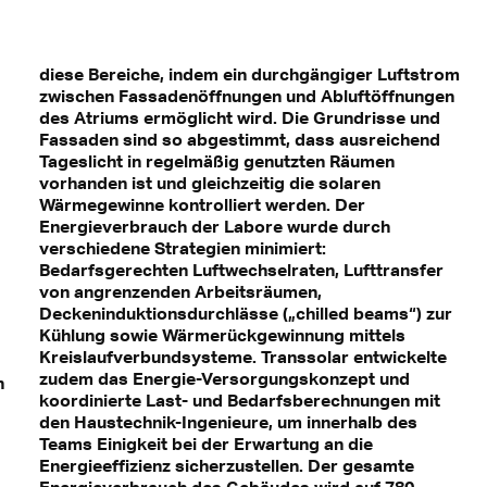
diese Bereiche, indem ein durchgängiger Luftstrom
zwischen Fassadenöffnungen und Abluftöffnungen
des Atriums ermöglicht wird. Die Grundrisse und
Fassaden sind so abgestimmt, dass ausreichend
Tageslicht in regelmäßig genutzten Räumen
vorhanden ist und gleichzeitig die solaren
Wärmegewinne kontrolliert werden. Der
Energieverbrauch der Labore wurde durch
verschiedene Strategien minimiert:
Bedarfsgerechten Luftwechselraten, Lufttransfer
von angrenzenden Arbeitsräumen,
Deckeninduktionsdurchlässe („chilled beams“) zur
Kühlung sowie Wärmerückgewinnung mittels
Kreislaufverbundsysteme. Transsolar entwickelte
zudem das Energie-Versorgungskonzept und
n
koordinierte Last- und Bedarfsberechnungen mit
den Haustechnik-Ingenieure, um innerhalb des
Teams Einigkeit bei der Erwartung an die
Energieeffizienz sicherzustellen. Der gesamte
Energieverbrauch des Gebäudes wird auf 780