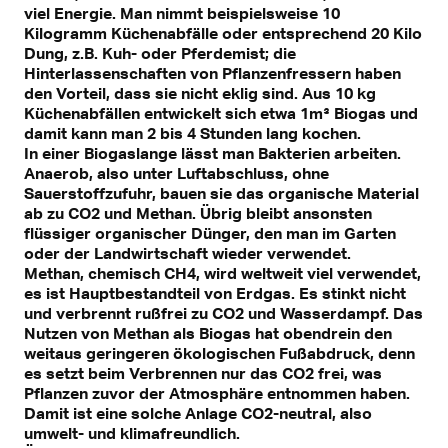
viel Energie. Man nimmt beispielsweise 10
Kilogramm Küchenabfälle oder entsprechend 20 Kilo
Dung, z.B. Kuh- oder Pferdemist; die
Hinterlassenschaften von Pflanzenfressern haben
den Vorteil, dass sie nicht eklig sind. Aus 10 kg
Küchenabfällen entwickelt sich etwa 1m³ Biogas und
damit kann man 2 bis 4 Stunden lang kochen.
In einer Biogaslange lässt man Bakterien arbeiten.
Anaerob, also unter Luftabschluss, ohne
Sauerstoffzufuhr, bauen sie das organische Material
ab zu CO2 und Methan. Übrig bleibt ansonsten
flüssiger organischer Dünger, den man im Garten
oder der Landwirtschaft wieder verwendet.
Methan, chemisch CH4, wird weltweit viel verwendet,
es ist Hauptbestandteil von Erdgas. Es stinkt nicht
und verbrennt rußfrei zu CO2 und Wasserdampf. Das
Nutzen von Methan als Biogas hat obendrein den
weitaus geringeren ökologischen Fußabdruck, denn
es setzt beim Verbrennen nur das CO2 frei, was
Pflanzen zuvor der Atmosphäre entnommen haben.
Damit ist eine solche Anlage CO2-neutral, also
umwelt- und klimafreundlich.