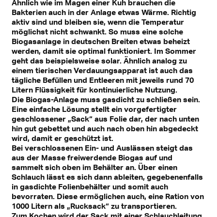
Ähnlich wie im Magen einer Kuh brauchen die
Bakterien auch in der Anlage etwas Wärme. Richtig
aktiv sind und bleiben sie, wenn die Temperatur
möglichst nicht schwankt. So muss eine solche
Biogasanlage in deutschen Breiten etwas beheizt
werden, damit sie optimal funktioniert. Im Sommer
geht das beispielsweise solar. Ähnlich analog zu
einem tierischen Verdauungsapparat ist auch das
tägliche Befüllen und Entleeren mit jeweils rund 70
Litern Flüssigkeit für kontinuierliche Nutzung.
Die Biogas-Anlage muss gasdicht zu schließen sein.
Eine einfache Lösung stellt ein vorgefertigter
geschlossener „Sack“ aus Folie dar, der nach unten
hin gut gebettet und auch nach oben hin abgedeckt
wird, damit er geschützt ist.
Bei verschlossenen Ein- und Auslässen steigt das
aus der Masse freiwerdende Biogas auf und
sammelt sich oben im Behälter an. Über einen
Schlauch lässt es sich dann ableiten, gegebenenfalls
in gasdichte Folienbehälter und somit auch
bevorraten. Diese ermöglichen auch, eine Ration von
1000 Litern als „Rucksack“ zu transportieren.
Zum Kochen wird der Sack mit einer Schlauchleitung