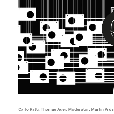
Carlo Ratti, Thomas Auer, Moderator: Martin Prös