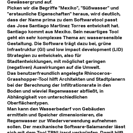
Gewässergrund auf.
Picken wir die Begriffe "Mexiko", "Süßwasser" und
"erstaunliche Eigenschaften" heraus, wird deutlich,
dass der Name prima zu dem Softwaretool passt
das Jose Santiago Martinez Torres entwickelt hat.
Santiago kommt aus Mexiko. Sein neuartiges Tool
geht ein sehr komplexes Thema an: wassersensible
Gestaltung. Die Software trägt dazu bei, grüne
Infrastruktur (GI) und low impact development (LID)
Strategien zu entwickeln, also für
Stadtentwicklungen, mit möglichst geringen
(negativen) Auswirkungen auf die Umwelt.
Das benutzerfreundlich angelegte Rhinoceros-
Grasshopper-Tool hilft Architekten und Stadtplanern
bei der Berechnung der Infiltrationsrate in den
Boden und wieviel Regenwasser abfließt, in
Abhängigkeit von unterschiedlichen
Oberflächentypen.
Man kann den Wasserbedarf von Gebäuden
ermitteln und Speicher dimensionieren, die
Regenwasser zur Wiederverwendung aufnehmen
sollen. Der mexikanische Software-Salamander lässt
sich mit dem Tool TRNLizard verknüpfen. Damit hilft