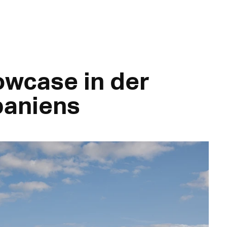
wcase in der
paniens