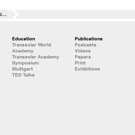
Technologie-Showcase in der Gorafe Wüste Spaniens
Education
Publications
Transsolar World
Podcasts
Academy
Videos
Transsolar Academy
Papers
Symposium
Print
Stuttgart
Exhibitions
TED Talks