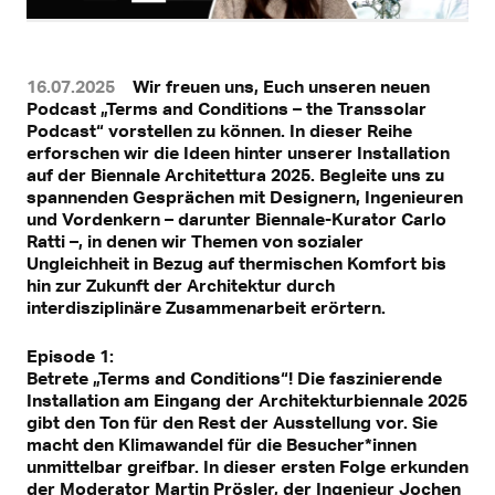
16.07.2025
Wir freuen uns, Euch unseren neuen
Podcast „Terms and Conditions – the Transsolar
Podcast“ vorstellen zu können. In dieser Reihe
erforschen wir die Ideen hinter unserer Installation
Mit Klick können personenbezogene Daten an Drittplattformen
auf der Biennale Architettura 2025. Begleite uns zu
übermittelt werden.
spannenden Gesprächen mit Designern, Ingenieuren
Mehr dazu in unserer Datenschutzerklärung.
und Vordenkern – darunter Biennale-Kurator Carlo
Ratti –, in denen wir Themen von sozialer
Ungleichheit in Bezug auf thermischen Komfort bis
hin zur Zukunft der Architektur durch
interdisziplinäre Zusammenarbeit erörtern.
Episode 1:
Betrete „Terms and Conditions“! Die faszinierende
Installation am Eingang der Architekturbiennale 2025
gibt den Ton für den Rest der Ausstellung vor. Sie
macht den Klimawandel für die Besucher*innen
unmittelbar greifbar. In dieser ersten Folge erkunden
der Moderator Martin Prösler, der Ingenieur Jochen