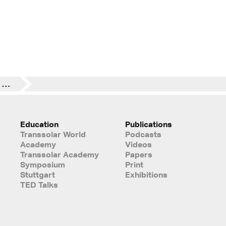
Projekttage Juli 2025 in Stuttgart
Education
Publications
Transsolar World
Podcasts
Academy
Videos
Transsolar Academy
Papers
Symposium
Print
Stuttgart
Exhibitions
TED Talks